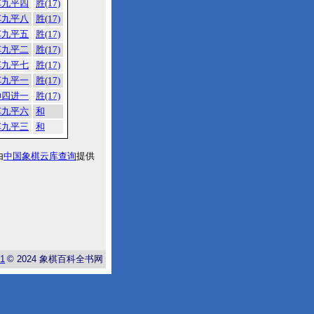
车九平四
胜(17)
车九平八
胜(17)
车九平五
胜(17)
车九平二
胜(17)
车九平七
胜(17)
车九平一
胜(17)
帅四进一
胜(17)
车九平六
和
车九平三
和
由
中国象棋云库查询
提供
-1
© 2024
象棋百科全书网