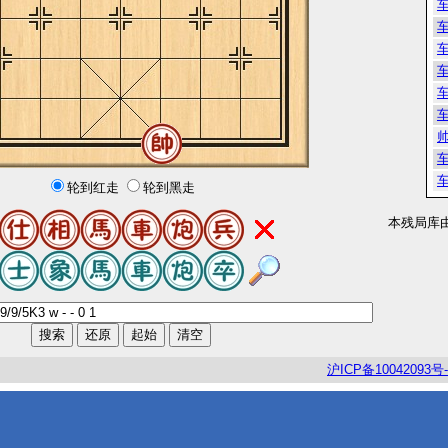
轮到红走
轮到黑走
本残局库
沪
ICP
备
10042093
号