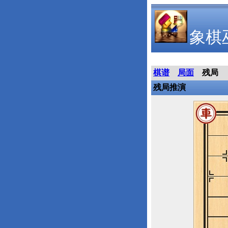
象棋
棋谱
局面
残局
残局推演