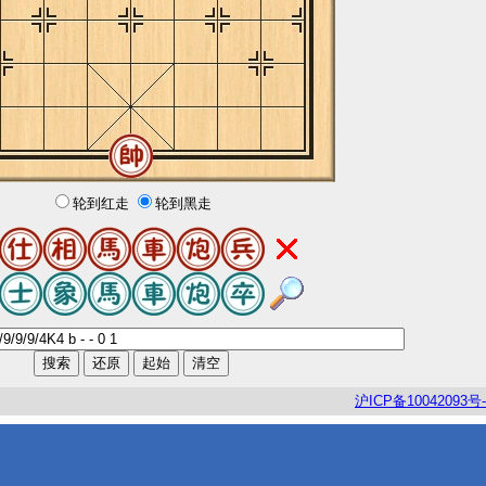
轮到红走
轮到黑走
沪
ICP
备
10042093
号