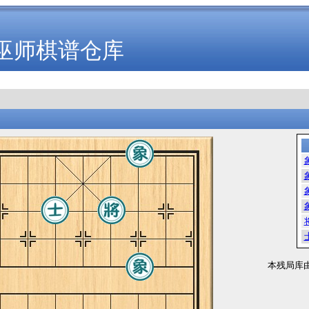
巫师棋谱仓库
本残局库