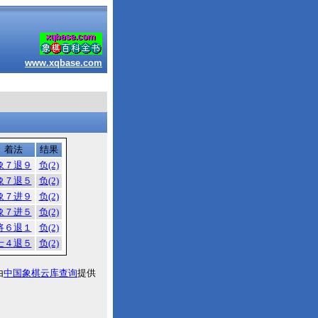
www.xqbase.com
着法
结果
象７退９
负(2)
象７退５
负(2)
象７进９
负(2)
象７进５
负(2)
将６退１
负(2)
士４退５
负(2)
由
中国象棋云库查询
提供