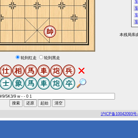
本残局库
轮到红走
轮到黑走
沪
ICP
备
10042093
号