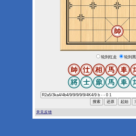
轮到红走
轮到黑
意见反馈