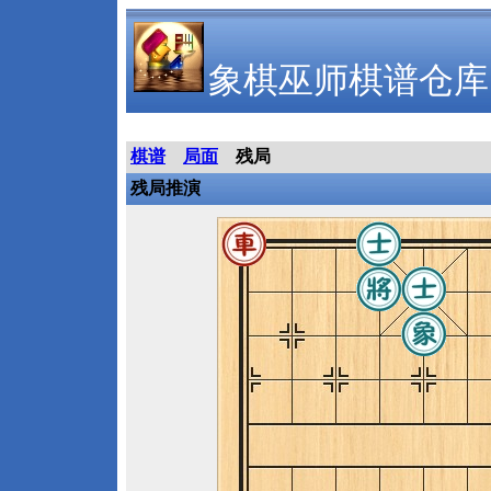
象棋巫师棋谱仓库
棋谱
局面
残局
残局推演