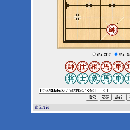
轮到红走
轮到黑
意见反馈