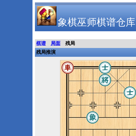
象棋巫师棋谱仓库
棋谱
局面
残局
残局推演