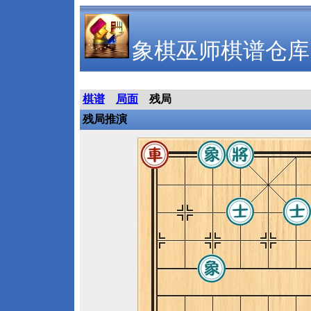
象棋巫师棋谱仓库
棋谱
局面
残局
残局推演