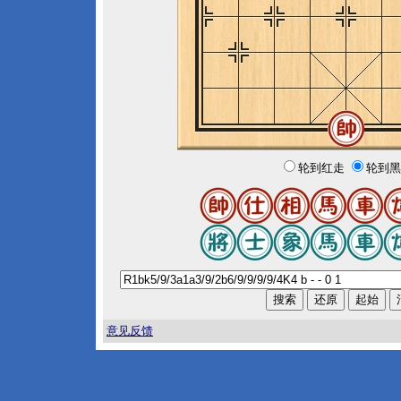
轮到红走
轮到黑
意见反馈