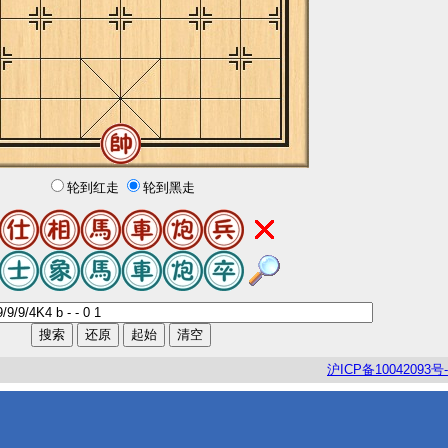
轮到红走
轮到黑走
沪
ICP
备
10042093
号