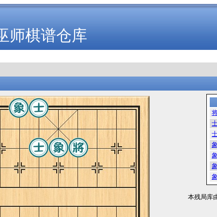
巫师棋谱仓库
本残局库