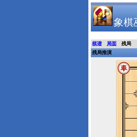
象棋
棋谱
局面
残局
残局推演