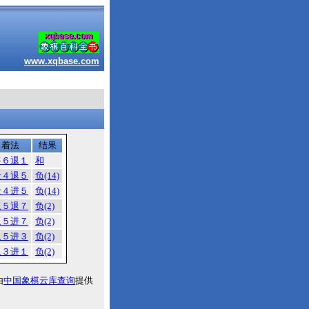
www.xqbase.com
着法
结果
将６退１
和
士４退５
负(14)
士４进５
负(14)
象５退７
负(2)
象５进７
负(2)
象５进３
负(2)
象３进１
负(2)
由
中国象棋云库查询
提供