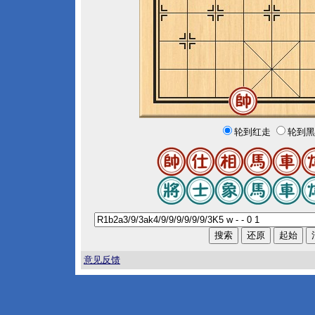
轮到红走
轮到黑
意见反馈