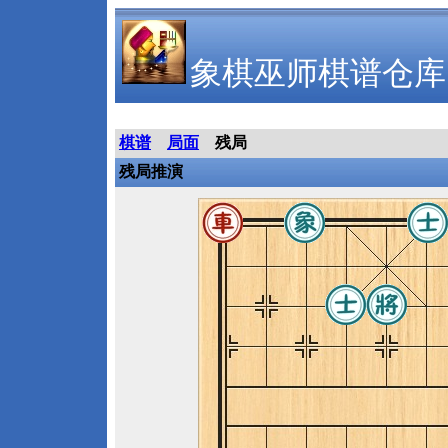
象棋巫师棋谱仓库
棋谱
局面
残局
残局推演