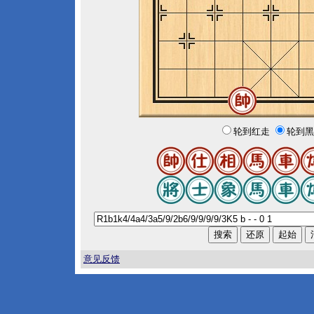
轮到红走
轮到黑
意见反馈