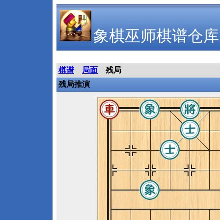
象棋巫师棋谱仓库
棋谱
局面
残局
残局推演