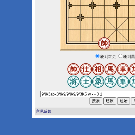
轮到红走
轮到黑
意见反馈