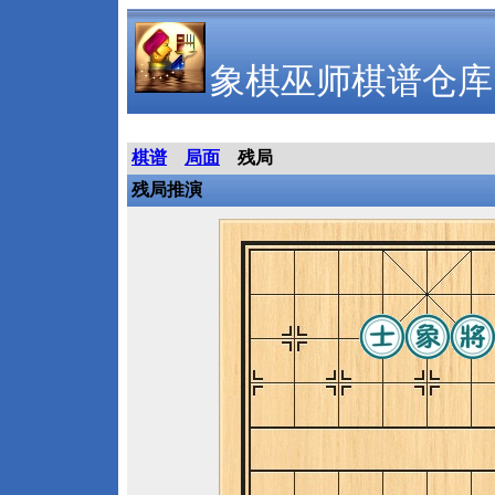
象棋巫师棋谱仓库
棋谱
局面
残局
残局推演