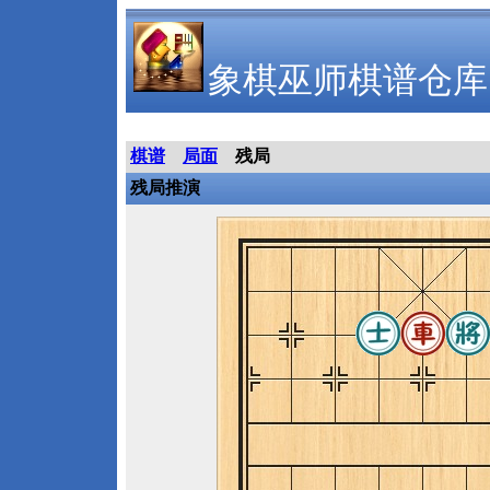
象棋巫师棋谱仓库
棋谱
局面
残局
残局推演