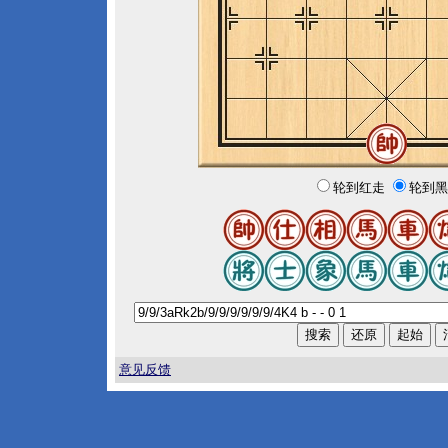
轮到红走
轮到黑
意见反馈