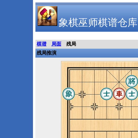
象棋巫师棋谱仓库
棋谱
局面
残局
残局推演