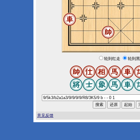
轮到红走
轮到黑
意见反馈