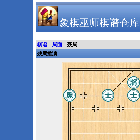
象棋巫师棋谱仓库
棋谱
局面
残局
残局推演