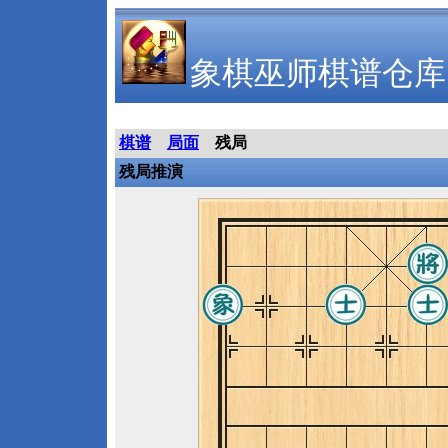
象棋巫师棋谱仓库
棋谱
局面
残局
残局推演