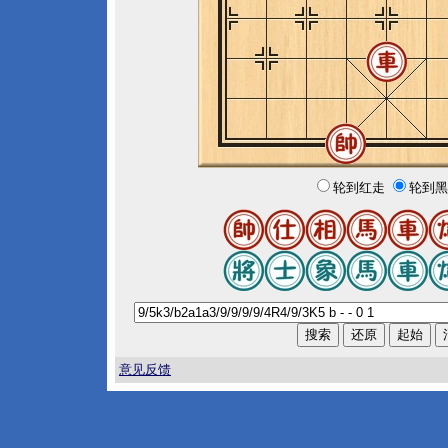
轮到红走
轮到黑
意见反馈