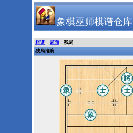
象棋巫师棋谱仓库
棋谱
局面
残局
残局推演