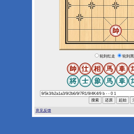
轮到红走
轮到黑
意见反馈