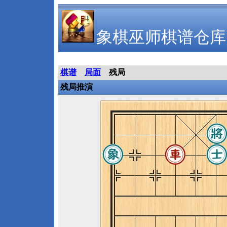
象棋巫师棋谱仓库
棋谱
局面
残局
残局推演