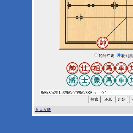
轮到红走
轮到黑
意见反馈