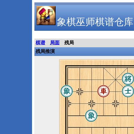
象棋巫师棋谱仓库
棋谱
局面
残局
残局推演