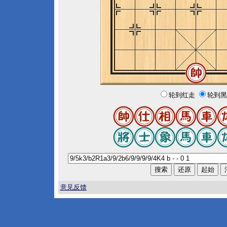
轮到红走
轮到黑
意见反馈