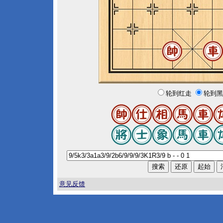
轮到红走
轮到黑
意见反馈