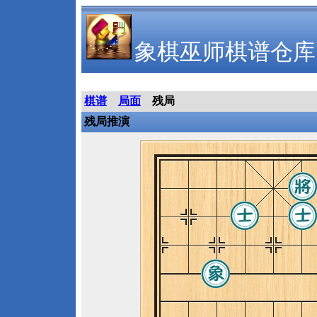
象棋巫师棋谱仓库
棋谱
局面
残局
残局推演