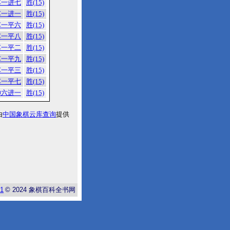
车一进七
胜(15)
车一进一
胜(15)
车一平六
胜(15)
车一平八
胜(15)
车一平二
胜(15)
车一平九
胜(15)
车一平三
胜(15)
车一平七
胜(15)
帅六进一
胜(15)
由
中国象棋云库查询
提供
-1
© 2024
象棋百科全书网