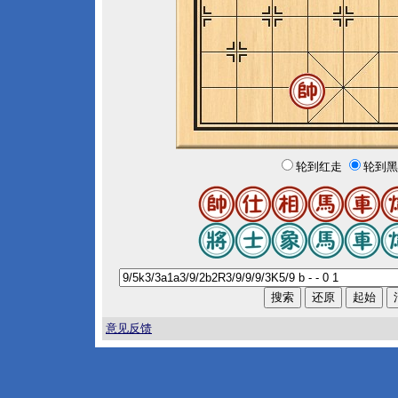
轮到红走
轮到黑
意见反馈