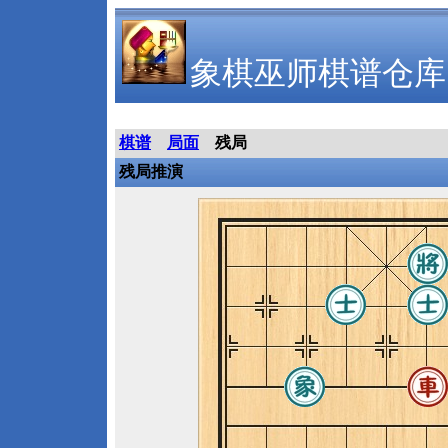
象棋巫师棋谱仓库
棋谱
局面
残局
残局推演