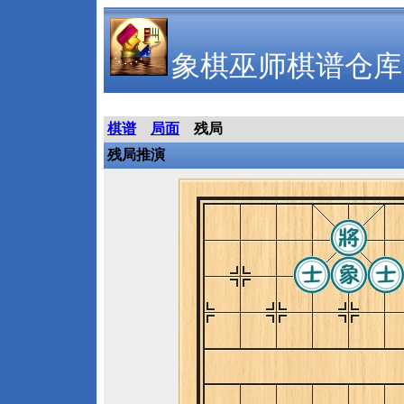
象棋巫师棋谱仓库
棋谱
局面
残局
残局推演