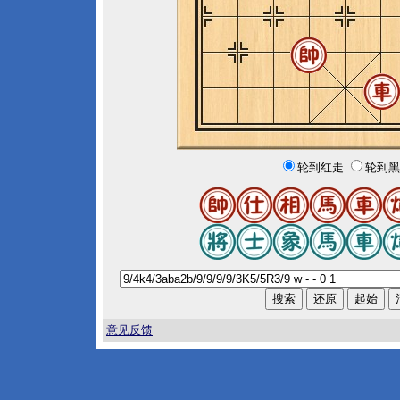
轮到红走
轮到黑
意见反馈