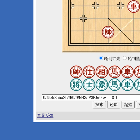
轮到红走
轮到黑
意见反馈