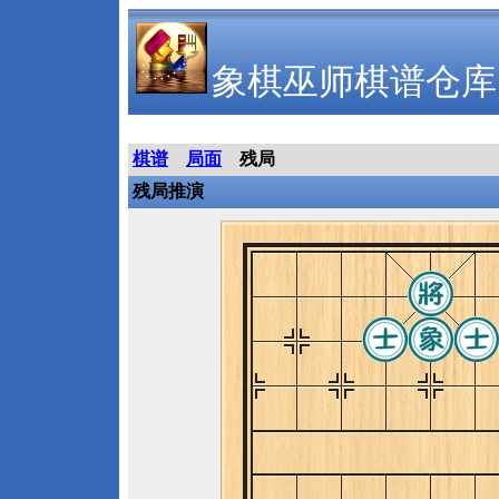
象棋巫师棋谱仓库
棋谱
局面
残局
残局推演