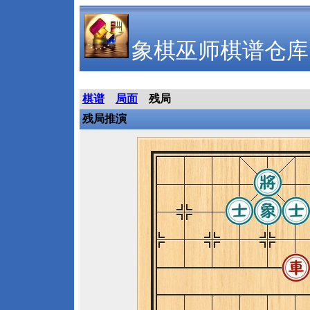
象棋巫师棋谱仓库
棋谱
局面
残局
残局推演