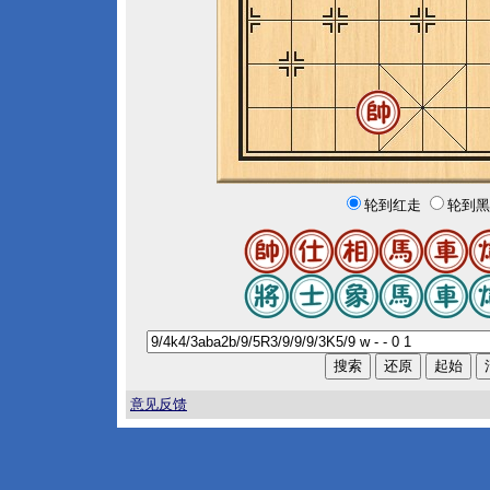
轮到红走
轮到黑
意见反馈