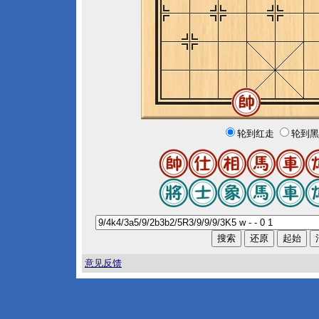
轮到红走
轮到黑
意见反馈