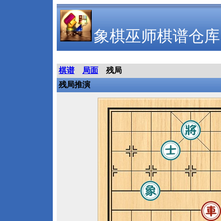
象棋巫师棋谱仓库
棋谱
局面
残局
残局推演