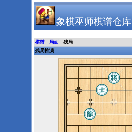
象棋巫师棋谱仓库
棋谱
局面
残局
残局推演