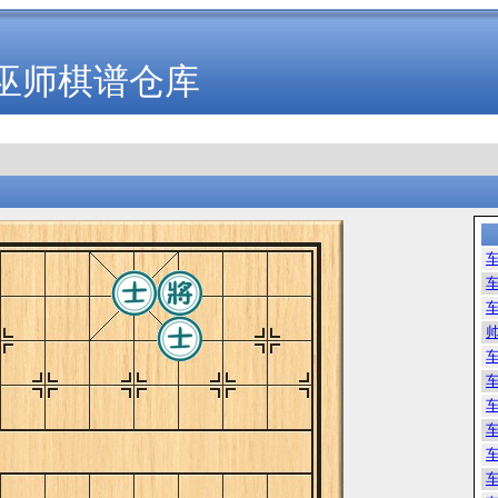
巫师棋谱仓库