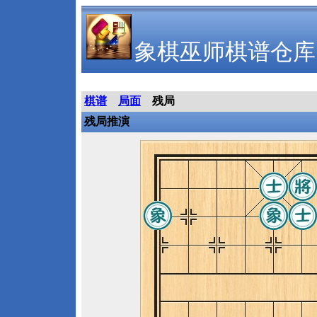
象棋巫师棋谱仓库
棋谱
局面
残局
残局推演