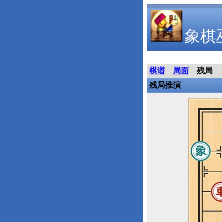
象棋
棋谱
局面
残局
残局推演