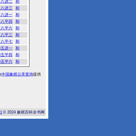
车八进二
和
车八进三
和
车八进一
和
车八平四
和
车八平六
和
车八平三
和
车八平七
和
帅五进一
和
帅五平四
和
帅五平六
和
由
中国象棋云库查询
提供
-1
© 2024
象棋百科全书网