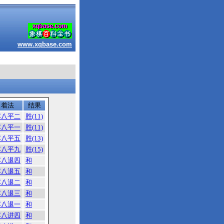
www.xqbase.com
着法
结果
车八平二
胜(11)
车八平一
胜(11)
车八平五
胜(13)
车八平九
胜(15)
车八退四
和
车八退五
和
车八退二
和
车八退三
和
车八退一
和
车八进四
和