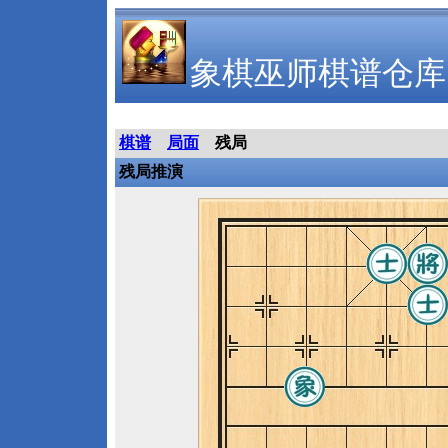
象棋巫师棋谱仓库
棋谱
局面
残局
残局推演