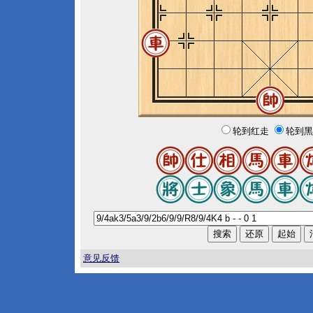
轮到红走
轮到黑
意见反馈