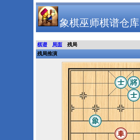
象棋巫师棋谱仓库
棋谱
局面
残局
残局推演