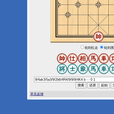
轮到红走
轮到黑
意见反馈