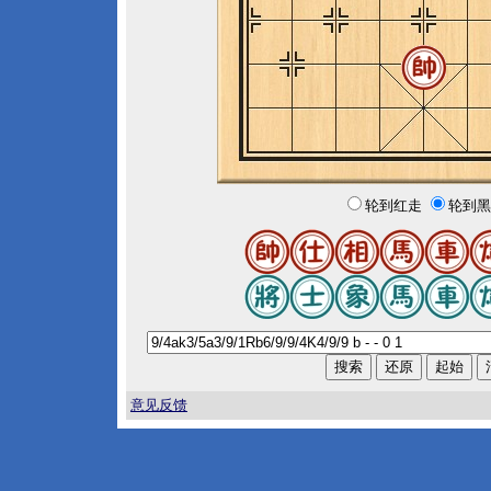
轮到红走
轮到黑
意见反馈