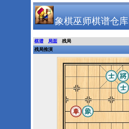
象棋巫师棋谱仓库
棋谱
局面
残局
残局推演