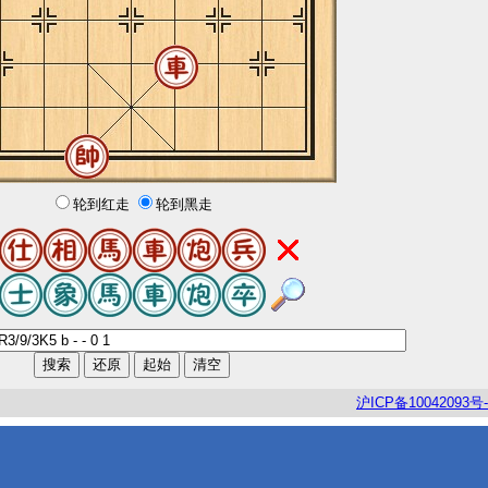
轮到红走
轮到黑走
沪
ICP
备
10042093
号