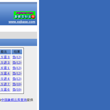
www.xqbase.com
着法
结果
象５退３
负(12)
象５进３
负(12)
将６退１
负(12)
士５退４
负(12)
士５进４
负(12)
象５进７
负(10)
士５退６
负(10)
由
中国象棋云库查询
提供