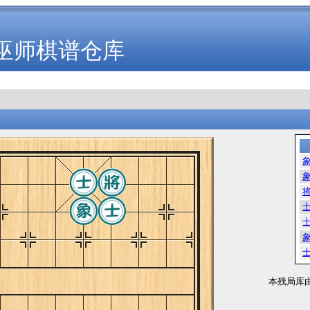
巫师棋谱仓库
本残局库