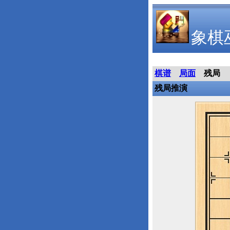
象棋
棋谱
局面
残局
残局推演