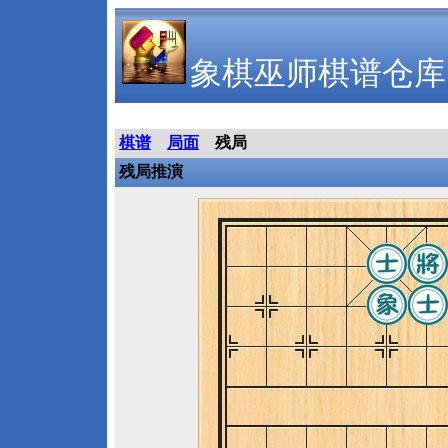
象棋巫师棋谱仓库
棋谱
局面
残局
残局推演