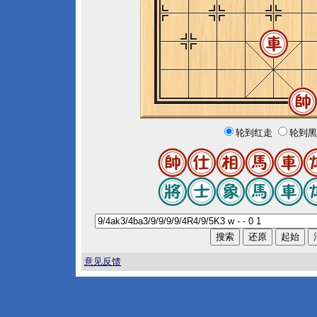
轮到红走
轮到黑
意见反馈