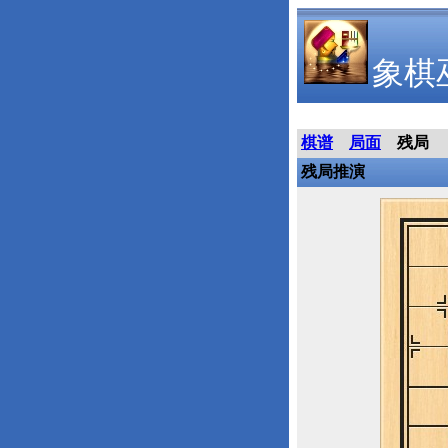
象棋
棋谱
局面
残局
残局推演