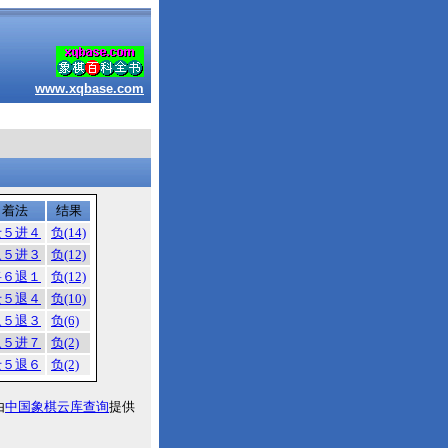
www.xqbase.com
着法
结果
士５进４
负(14)
象５进３
负(12)
将６退１
负(12)
士５退４
负(10)
象５退３
负(6)
象５进７
负(2)
士５退６
负(2)
由
中国象棋云库查询
提供