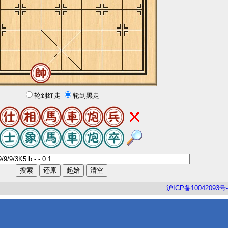
轮到红走
轮到黑走
沪
ICP
备
10042093
号