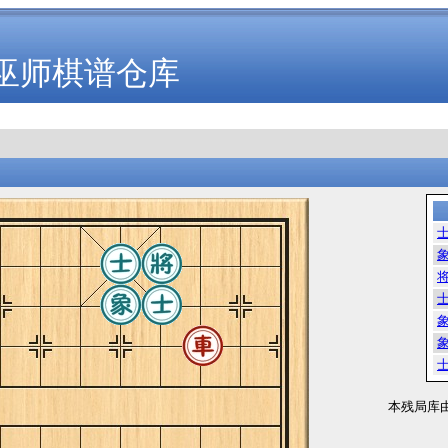
巫师棋谱仓库
本残局库