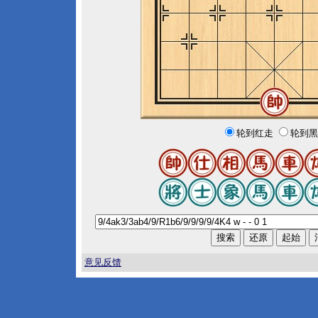
轮到红走
轮到黑
意见反馈