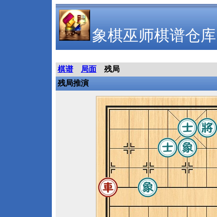
象棋巫师棋谱仓库
棋谱
局面
残局
残局推演