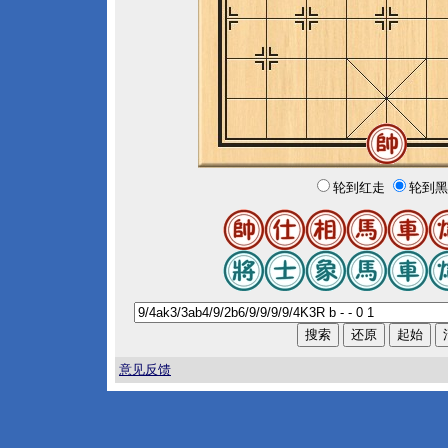
轮到红走
轮到黑
意见反馈