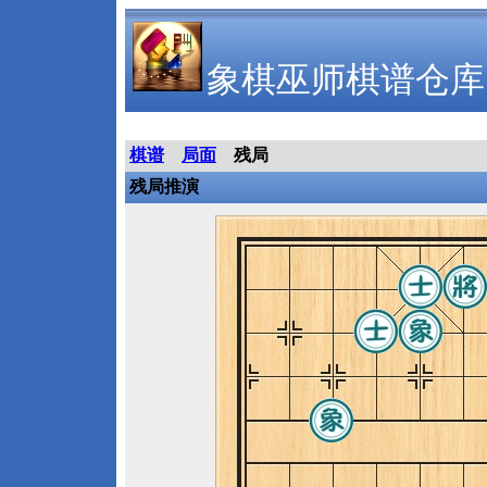
象棋巫师棋谱仓库
棋谱
局面
残局
残局推演