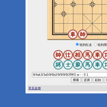
轮到红走
轮到黑
意见反馈