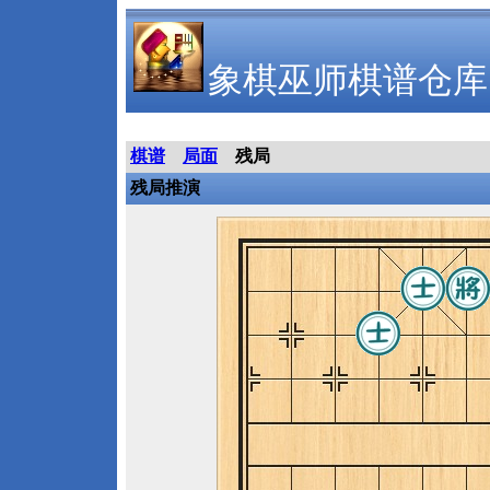
象棋巫师棋谱仓库
棋谱
局面
残局
残局推演