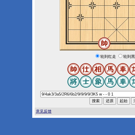
轮到红走
轮到黑
意见反馈