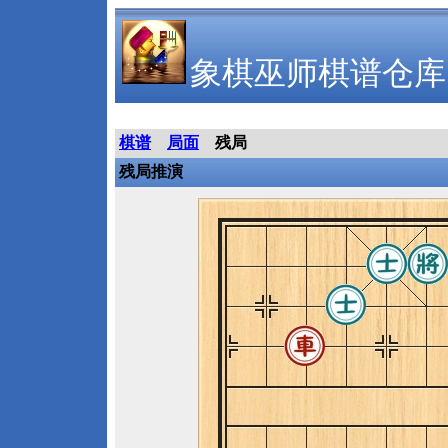
象棋巫师棋谱仓库
棋谱
局面
残局
残局推演