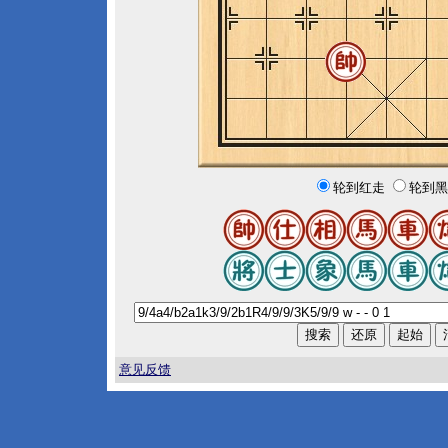
轮到红走
轮到黑
意见反馈