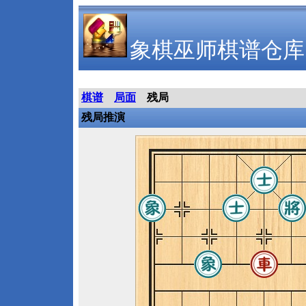
象棋巫师棋谱仓库
棋谱
局面
残局
残局推演