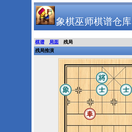
象棋巫师棋谱仓库
棋谱
局面
残局
残局推演