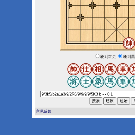
轮到红走
轮到黑
意见反馈