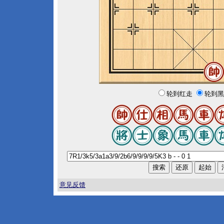
轮到红走
轮到黑
意见反馈