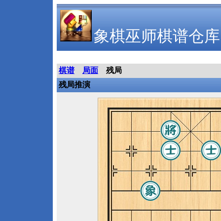
象棋巫师棋谱仓库
棋谱
局面
残局
残局推演