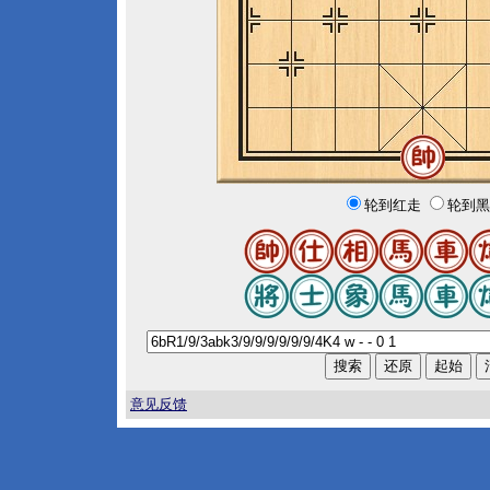
轮到红走
轮到黑
意见反馈