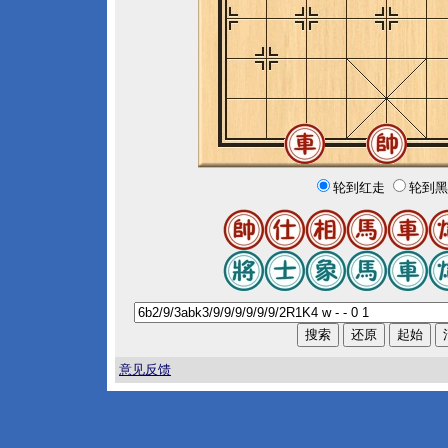
轮到红走
轮到黑
意见反馈