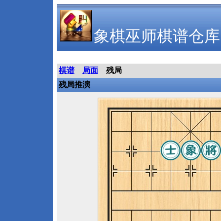
象棋巫师棋谱仓库
棋谱
局面
残局
残局推演