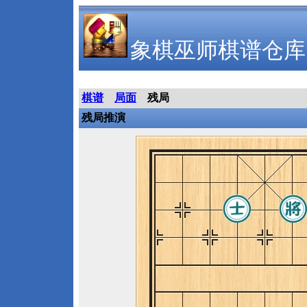
象棋巫师棋谱仓库
棋谱
局面
残局
残局推演