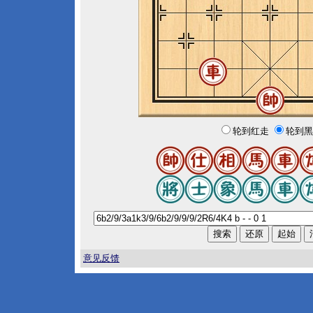
轮到红走
轮到黑
意见反馈