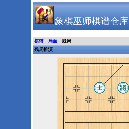
象棋巫师棋谱仓库
棋谱
局面
残局
残局推演