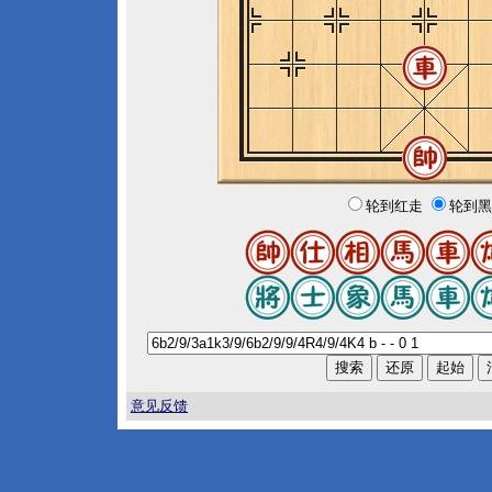
轮到红走
轮到黑
意见反馈