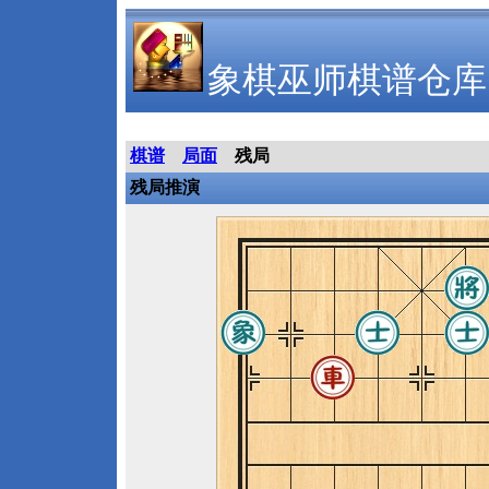
象棋巫师棋谱仓库
棋谱
局面
残局
残局推演