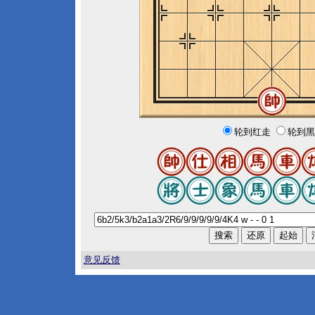
轮到红走
轮到黑
意见反馈