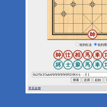
轮到红走
轮到黑
意见反馈