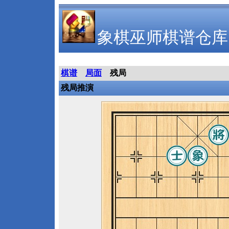
象棋巫师棋谱仓库
棋谱
局面
残局
残局推演