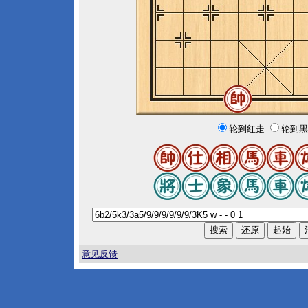
轮到红走
轮到黑
意见反馈