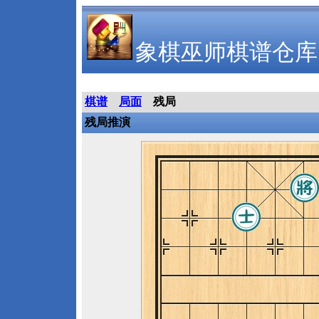
象棋巫师棋谱仓库
棋谱
局面
残局
残局推演