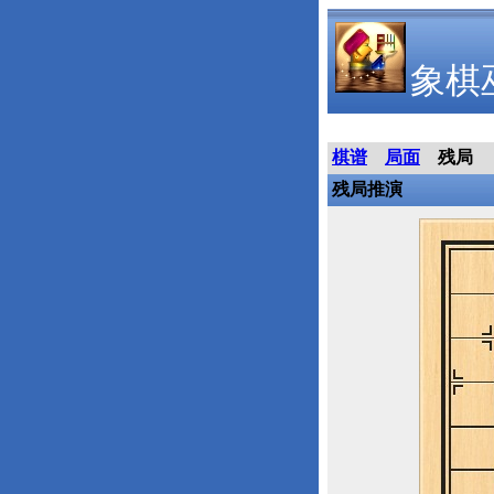
象棋
棋谱
局面
残局
残局推演