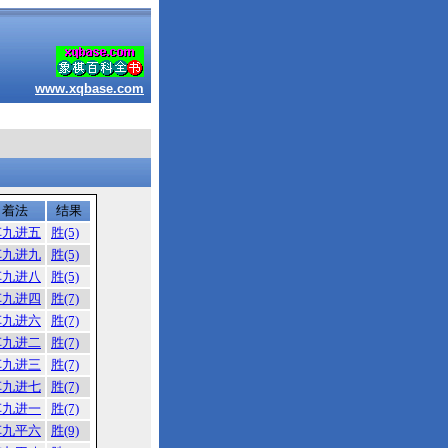
www.xqbase.com
着法
结果
车九进五
胜(5)
车九进九
胜(5)
车九进八
胜(5)
车九进四
胜(7)
车九进六
胜(7)
车九进二
胜(7)
车九进三
胜(7)
车九进七
胜(7)
车九进一
胜(7)
车九平六
胜(9)