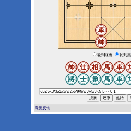
轮到红走
轮到黑
意见反馈