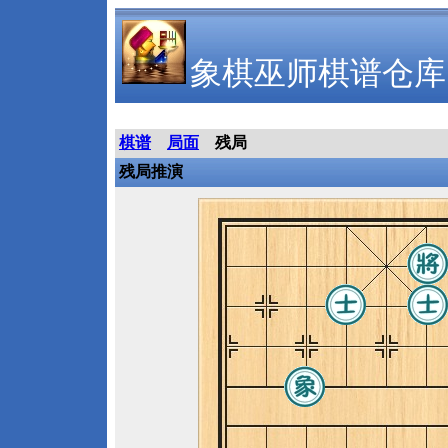
象棋巫师棋谱仓库
棋谱
局面
残局
残局推演